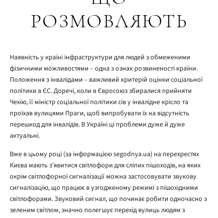
РОЗМОВЛЯЮТЬ
Наявність у країні інфраструктури для людей з обмеженими
фізичними можливостями – одна з ознак розвиненості країни.
Положення з інвалідами – важливий критерій оцінки соціальної
політики в ЄС. Доречі, коли в Євросоюз збиралися прийняти
Чехію, її міністр соціальної політики сів у інвалідне крісло та
проїхав вулицями Праги, щоб випробувати їх на відсутність
перешкод для інвалідів. В Україні ці проблеми дуже й дуже
актуальні.
Вже в цьому році (за інформацією segodnya.ua) на перехрестях
Києва мають з’явитися світлофори для сліпих пішоходів, на яких
окрім світлофорної сигналізації можна застосовувати звукову
сигналізацію, що працює в узгодженому режимі з пішохідними
світлофорами. Звуковий сигнал, що починає робити одночасно з
зеленим світлом, значно полегшує перехід вулиць людям з