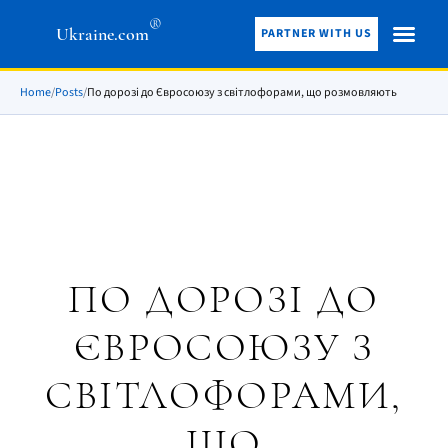
®
Ukraine.com
PARTNER WITH US
Home
/
Posts
/
По дорозі до Євросоюзу з світлофорами, що розмовляють
ПО ДОРОЗІ ДО
ЄВРОСОЮЗУ З
СВІТЛОФОРАМИ,
ЩО