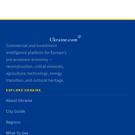
®
Ukraine.com
Commercial and investment
intelligence platform for Europe’s
pre-accession economy —
reconstruction, critical minerals,
agriculture, technology, energy
transition, and cultural heritage.
EXPLORE UKRAINE
About Ukraine
City Guide
Regions
What To See