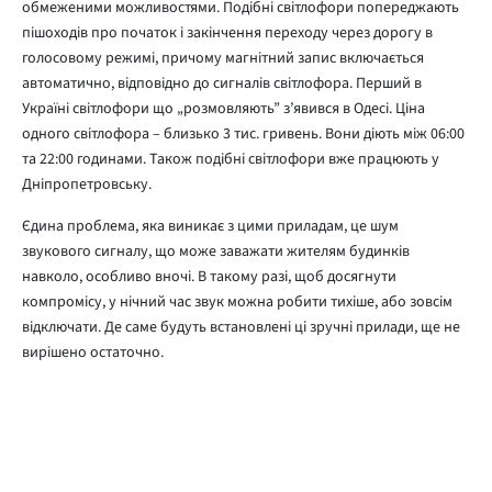
обмеженими можливостями. Подібні світлофори попереджають
пішоходів про початок і закінчення переходу через дорогу в
голосовому режимі, причому магнітний запис включається
автоматично, відповідно до сигналів світлофора. Перший в
Україні світлофори що „розмовляють” з’явився в Одесі. Ціна
одного світлофора – близько 3 тис. гривень. Вони діють між 06:00
та 22:00 годинами. Також подібні світлофори вже працюють у
Дніпропетровську.
Єдина проблема, яка виникає з цими приладам, це шум
звукового сигналу, що може заважати жителям будинків
навколо, особливо вночі. В такому разі, щоб досягнути
компромісу, у нічний час звук можна робити тихіше, або зовсім
відключати. Де саме будуть встановлені ці зручні прилади, ще не
вирішено остаточно.