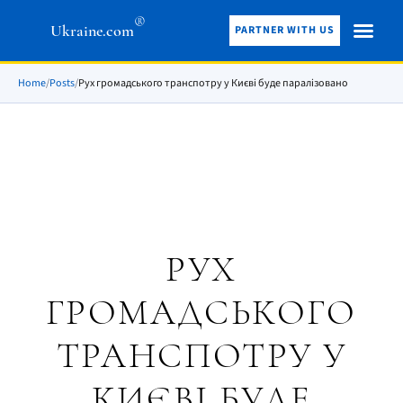
®
Ukraine.com
PARTNER WITH US
Home
/
Posts
/
Рух громадського транспотру у Києві буде паралізовано
РУХ
ГРОМАДСЬКОГО
ТРАНСПОТРУ У
КИЄВІ БУДЕ