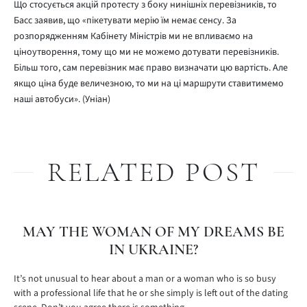
Що стосується акцій протесту з боку нинішніх перевізників, то
Басс заявив, що «пікетувати мерію їм немає сенсу. За
розпорядженням Кабінету Міністрів ми не впливаємо на
ціноутворення, тому що ми не можемо дотувати перевізників.
Більш того, сам перевізник має право визначати цю вартість. Але
якщо ціна буде величезною, то ми на ці маршрути ставитимемо
наші автобуси». (Уніан)
RELATED POST
MAY THE WOMAN OF MY DREAMS BE
IN UKRAINE?
It’s not unusual to hear about a man or a woman who is so busy
with a professional life that he or she simply is left out of the dating