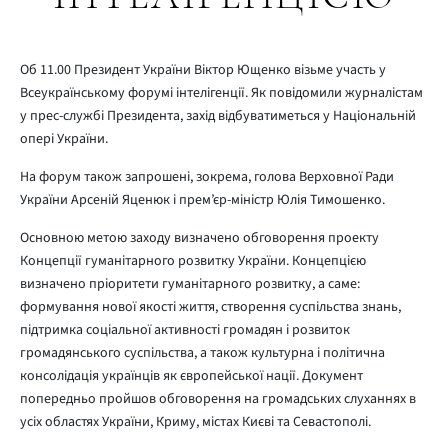
Об 11.00 Президент України Віктор Ющенко візьме участь у
Всеукраїнському форумі інтелігенції. Як повідомили журналістам
у прес-службі Президента, захід відбуватиметься у Національній
опері України.
На форум також запрошені, зокрема, голова Верховної Ради
України Арсеній Яценюк і прем’єр-міністр Юлія Тимошенко.
Основною метою заходу визначено обговорення проекту
Концепції гуманітарного розвитку України. Концепцією
визначено пріоритети гуманітарного розвитку, а саме:
формування нової якості життя, створення суспільства знань,
підтримка соціальної активності громадян і розвиток
громадянського суспільства, а також культурна і політична
консолідація українців як європейської нації. Документ
попередньо пройшов обговорення на громадських слуханнях в
усіх областях України, Криму, містах Києві та Севастополі.