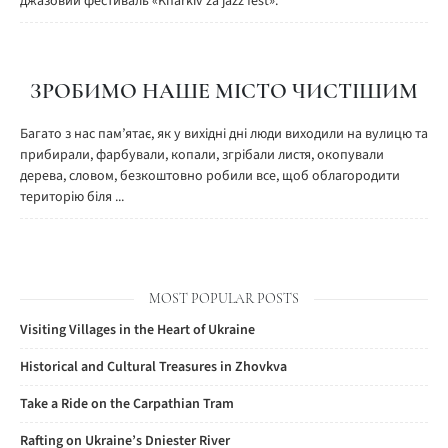
джазовий фестиваль «Kharkiv za jazz fest».
ЗРОБИМО НАШЕ МІСТО ЧИСТІШИМ
Багато з нас пам’ятає, як у вихідні дні люди виходили на вулицю та
прибирали, фарбували, копали, згрібали листя, окопували
дерева, словом, безкоштовно робили все, щоб облагородити
територію біля ...
MOST POPULAR POSTS
Visiting Villages in the Heart of Ukraine
Historical and Cultural Treasures in Zhovkva
Take a Ride on the Carpathian Tram
Rafting on Ukraine’s Dniester River