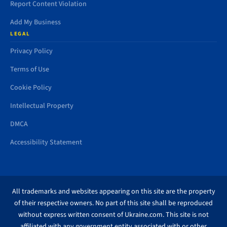
Report Content Violation
Add My Business
LEGAL
Privacy Policy
Terms of Use
Cookie Policy
Intellectual Property
DMCA
Accessibility Statement
All trademarks and websites appearing on this site are the property
of their respective owners. No part of this site shall be reproduced
without express written consent of Ukraine.com. This site is not
affiliated with any government entity associated with or other