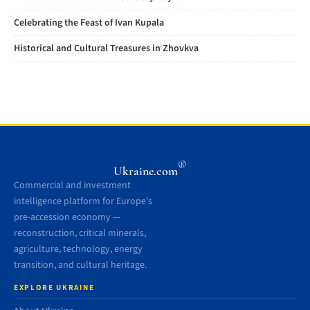
Celebrating the Feast of Ivan Kupala
Historical and Cultural Treasures in Zhovkva
®
Ukraine.com
Commercial and investment
intelligence platform for Europe’s
pre-accession economy —
reconstruction, critical minerals,
agriculture, technology, energy
transition, and cultural heritage.
EXPLORE UKRAINE