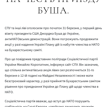
БУША.
СПУ та інші ліві оголосили про початок 31 березня, у перший день
візиту президента США Джорджа Буша до України,
антиНАТОвських демонстрацій. Вони погрожують продовжити
акції у разі надання Україні Плану дій із набуття членства в НАТО
на Бухарестському саміті.
Про це повідомив представник політради Соціалістичної партії
України Михайло Коропатник, інформує сайт СПУ. Він зазначив,
що спільна антинатівська акція лівих сил розпочнеться 31-го
березня о 12-ій годині на Майдані Незалежності і може мати
безстроковий характер, у разі прийняття Бухарестським самітом
рішення про приєднання України до Плану дій щодо членства в
НАТО.
Соціалістична партія вважає, що вступ до НАТО порушить
стабільність на Сході Європи, «серйозно зашкодить дружнім