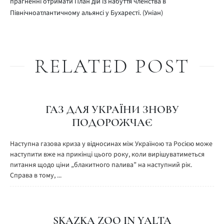
прагненні отримати План дій із набуття членства в
Північноатлантичному альянсі у Бухаресті. (Уніан)
RELATED POST
ГАЗ ДЛЯ УКРАЇНИ ЗНОВУ
ПОДОРОЖЧАЄ
Наступна газова криза у відносинах між Україною та Росією може
наступити вже на прикінці цього року, коли вирішуватиметься
питання щодо ціни „блакитного палива” на наступний рік.
Справа в тому, ...
SKAZKA ZOO IN YALTA