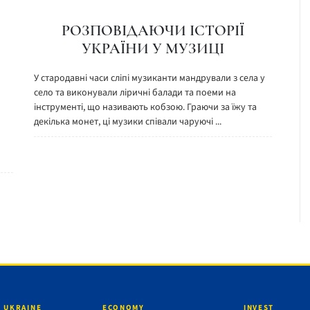
РОЗПОВІДАЮЧИ ІСТОРІЇ
УКРАЇНИ У МУЗИЦІ
У стародавні часи сліпі музиканти мандрували з села у
село та виконували ліричні балади та поеми на
інструменті, що називають кобзою. Граючи за їжу та
декілька монет, ці музики співали чаруючі ...
 UKRAINE
ECONOMY
INVEST