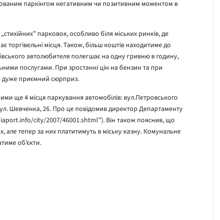
іонованим паркінгом негативним чи позитивним моментом в
„стихійних” парковок, особливо біля міських ринків, де
є торгівельні місця. Також, більш коштів находитиме до
ківського автолюбителя полегшає на одну гривню в годину,
ними послугами. При зростанні цін на бензин та при
е дуже приємний сюрприз.
ими ще 4 місця паркування автомобілів: вул.Петровського
6; вул. Шевченка, 26. Про це повідомив директор Департаменту
aport.info/city/2007/46001.shtml”). Він також пояснив, що
х, але тепер за них платитимуть в міську казну. Комунальне
тиме об’єкти.