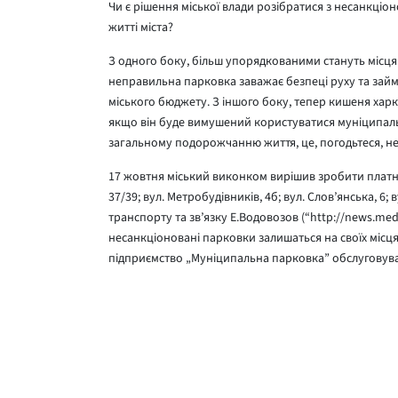
Чи є рішення міської влади розібратися з несанкц
житті міста?
З одного боку, більш упорядкованими стануть місця 
неправильна парковка заважає безпеці руху та займа
міського бюджету. З іншого боку, тепер кишеня хар
якщо він буде вимушений користуватися муніципаль
загальному подорожчанню життя, це, погодьтеся, н
17 жовтня міський виконком вирішив зробити платн
37/39; вул. Метробудівників, 4б; вул. Слов’янська, 
транспорту та зв’язку Е.Водовозов (“http://news.medi
несанкціоновані парковки залишаться на своїх місця
підприємство „Муніципальна парковка” обслуговува