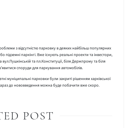
проблеми з відсутністю парковку в деяких найбільш популярних
бо підземні паркінгі. Вже існують реальні проекти та інвестори,
на вул.Пушкінській та пл.Конституції, біля Держпрому та біля
’явитися споруди для паркування автомобілів.
латні муніципальні парковки були закриті рішенням харківської
и зараз до нововведення можна буде побачити вже скоро.
TED POST