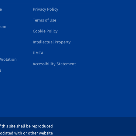
e
Privacy Policy
Terms of Use
.com
Cookie Policy
Intellectual Property
DMCA
Violation
Accessibility Statement
s
 this site shall be reproduced
sociated with or other website