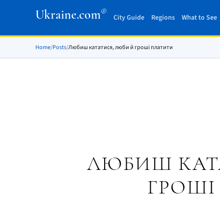
®
Ukraine.com
City Guide
Regions
What to See
Home
/
Posts
/
Любиш кататися, люби й гроші платити
ЛЮБИШ КАТ
ГРОШІ