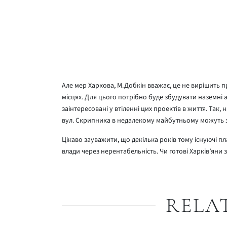
Але мер Харкова, М.Добкін вважає, це не вирішить 
місцях. Для цього потрібно буде збудувати наземні а
заінтересовані у втіленні цих проектів в життя. Так, 
вул. Скрипника в недалекому майбутньому можуть з
Цікаво зауважити, що декілька років тому існуючі п
влади через нерентабельність. Чи готові Харків’ян
RELA