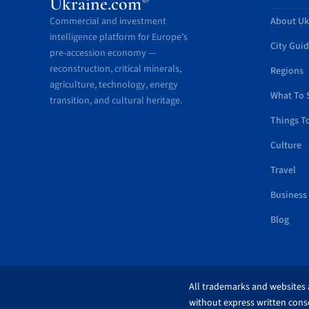
®
Ukraine.com
Commercial and investment
About Uk
intelligence platform for Europe’s
City Gui
pre-accession economy —
reconstruction, critical minerals,
Regions
agriculture, technology, energy
What To 
transition, and cultural heritage.
Things T
Culture
Travel
Business
Blog
All trademarks and websites a
without express written conse