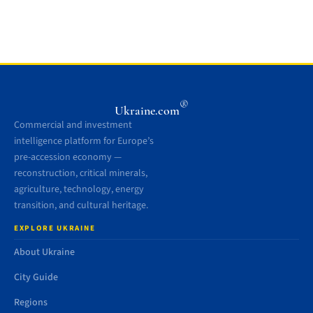
®
Ukraine.com
Commercial and investment
intelligence platform for Europe’s
pre-accession economy —
reconstruction, critical minerals,
agriculture, technology, energy
transition, and cultural heritage.
EXPLORE UKRAINE
About Ukraine
City Guide
Regions