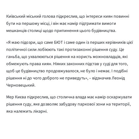
Київський міський голова підкреслив, що інтереси киян повинні
бути на першому місці, і він має намір підтримати вимоги
мешканців столиці щодо припинення цього будівництва.
«Я маю підозри, що саме БЮТ і саме один із перших керівників цієї
політичної сили лобіюють такі протизаконні рішення суду. Це
ганьба, що ухвалюються рішення на користь можновладців, які
обмежують права киян. Ніяких законних підстав у суді для того,
щоб це будівництво продовжувалося, не було і немає. І подібні
рішення ні до чого доброго не приведуть», – відзначив Леонід
Черновецький.
Мер Києва підкреслив, що столична влада має намір оскаржувати
рішення суду, яке дозволяє забудову паркової зони на території,
яка належить лікарні.