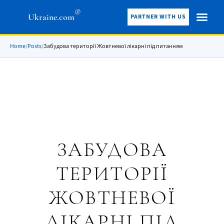
®
Ukraine.com
PARTNER WITH US
Home
/
Posts
/
Забудова території Жовтневої лікарні під питанням
ЗАБУДОВА
ТЕРИТОРІЇ
ЖОВТНЕВОЇ
ЛІКАРНІ ПІД