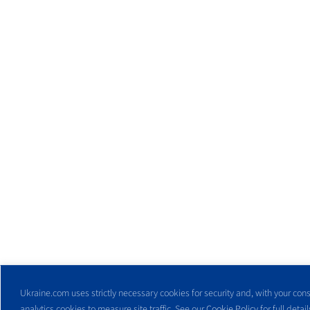
Ukraine.com uses strictly necessary cookies for security and, with your cons
analytics cookies to measure site traffic. See our
Cookie Policy
for full detail