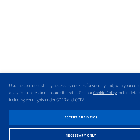
Ukraine.com uses strictly necessary cookies for security and, with your cons
analytics cookies to measure site traffic. See our
Cookie Policy
for full detail
including your rights under GDPR and CCPA.
ACCEPT ANALYTICS
NECESSARY ONLY