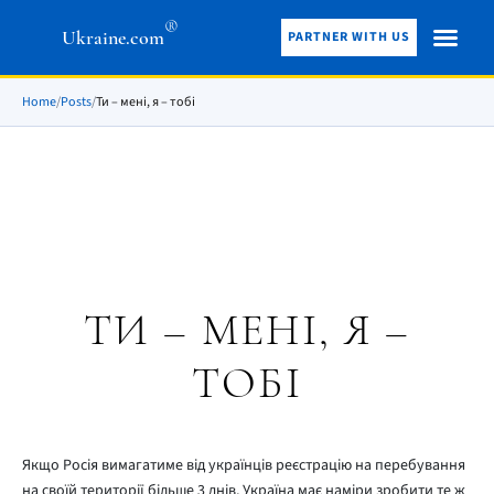
®
Ukraine.com
PARTNER WITH US
Home
/
Posts
/
Ти – мені, я – тобі
ТИ – МЕНІ, Я –
ТОБІ
Якщо Росія вимагатиме від українців реєстрацію на перебування
на своїй території більше 3 днів, Україна має наміри зробити те ж