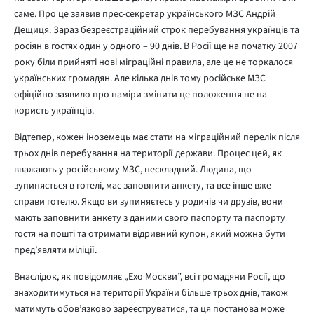
саме. Про це заявив прес-секретар українського МЗС Андрій
Дещиця. Зараз безреєстраційний строк перебування українців та
росіян в гостях один у одного – 90 днів. В Росії ще на початку 2007
року біли прийняті нові міграційні правила, але це не торкалося
українських громадян. Але кілька днів тому російське МЗС
офіційно заявило про наміри змінити це положення не на
користь українців.
Відтепер, кожен іноземець має стати на міграційний перелік після
трьох днів перебування на території держави. Процес цей, як
вважають у російському МЗС, нескладний. Людина, що
зупиняється в готелі, має заповнити анкету, та все інше вже
справи готелю. Якщо ви зупиняєтесь у родичів чи друзів, вони
мають заповнити анкету з даними свого паспорту та паспорту
гостя на пошті та отримати відривний купон, який можна бути
пред’являти міліції.
Внаслідок, як повідомляє „Ехо Москви”, всі громадяни Росії, що
знаходитимуться на території України більше трьох днів, також
матимуть обов’язково зареєструватися, та ця постанова може