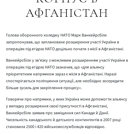
АФГАНІСТАН
Голова оборонного коледжу НАТО Марк Ванкейрсбілк
запропонував, що заплановане розширення участі України в
операціях під егідою НАТО доцільно почати з місії в Афганістані.
Ванкейрсбілк у зв’язку з можливим розширенням участі України в
операціях під егідою НАТО зазначив, що «для альянсу
пріоритетним напрямком зараз є місія в Афганістані. Наразі
спостерігається поліпшення ситуації, але необхідно зосередити
більше зусиль для закріплення процесу».
Говорячи про напрямки, у яких Україна може допомогти альянсу
у випадку розширення своєї присутності в Афганістані,
Ванкейрсбілк заявив про заміщення сил Канади й Данії.
Чисельність канадського й датського контингентів в 2007 році
становила 2500 і 420 військовослужбовців відповідно.