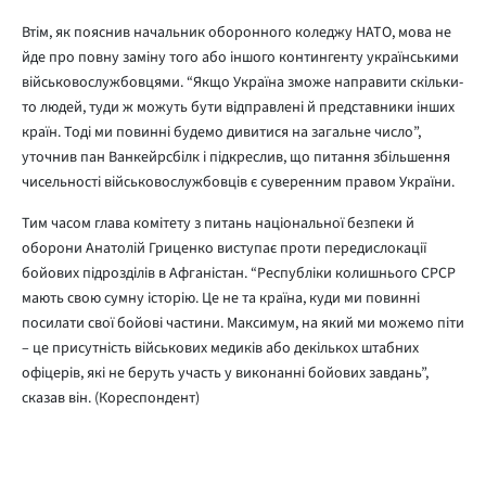
Втім, як пояснив начальник оборонного коледжу НАТО, мова не
йде про повну заміну того або іншого контингенту українськими
військовослужбовцями. “Якщо Україна зможе направити скільки-
то людей, туди ж можуть бути відправлені й представники інших
країн. Тоді ми повинні будемо дивитися на загальне число”,
уточнив пан Ванкейрсбілк і підкреслив, що питання збільшення
чисельності військовослужбовців є суверенним правом України.
Тим часом глава комітету з питань національної безпеки й
оборони Анатолій Гриценко виступає проти передислокації
бойових підрозділів в Афганістан. “Республіки колишнього СРСР
мають свою сумну історію. Це не та країна, куди ми повинні
посилати свої бойові частини. Максимум, на який ми можемо піти
– це присутність військових медиків або декількох штабних
офіцерів, які не беруть участь у виконанні бойових завдань”,
сказав він. (Кореспондент)