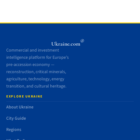
®
Ukraine.com
Commercial and investment
intelligence platform for Europe’s
pre-accession economy —
reconstruction, critical minerals,
agriculture, technology, energy
transition, and cultural heritage.
EXPLORE UKRAINE
About Ukraine
City Guide
Regions