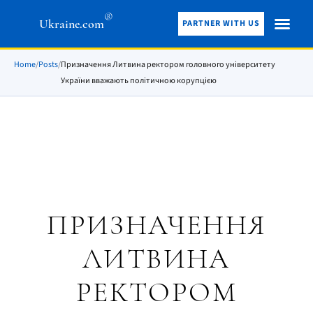
®
Ukraine.com
PARTNER WITH US
Home
/
Posts
/
Призначення Литвина ректором головного університету
України вважають політичною корупцією
ПРИЗНАЧЕННЯ
ЛИТВИНА
РЕКТОРОМ