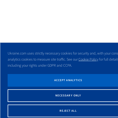
Ukraine.com uses strictly necessary cookies for security and, with your cons
analytics cookies to measure site traffic. See our
Cookie Policy
for full detail
including your rights under GDPR and CCPA.
ACCEPT ANALYTICS
NECESSARY ONLY
REJECT ALL