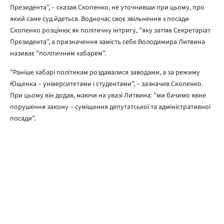
Президента”, – сказав Скопенко, не уточнивши при цьому, про
який саме суд йдеться. Водночас своє звільнення з посади
Скопенко розцінює як політичну інтригу, ”яку затіяв Секретаріат
Президента”, а призначення замість себе Володимира Литвина
називає ”політичним хабарем”.
”Раніше хабарі політикам роздавалися заводами, а за режиму
Ющенка – університетами і студентами”, – зазначив Скопенко.
При цьому він додав, маючи на увазі Литвина: ”ми бачимо явне
порушення закону – суміщення депутатської та адміністративної
посади”.