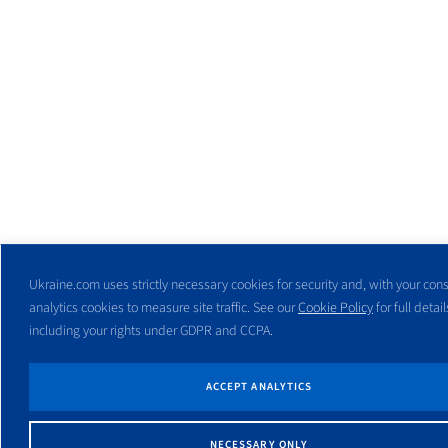
Ukraine.com uses strictly necessary cookies for security and, with your cons
analytics cookies to measure site traffic. See our
Cookie Policy
for full detail
including your rights under GDPR and CCPA.
ACCEPT ANALYTICS
NECESSARY ONLY