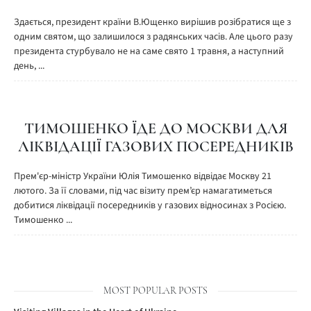
Здається, президент країни В.Ющенко вирішив розібратися ще з
одним святом, що залишилося з радянських часів. Але цього разу
президента стурбувало не на саме свято 1 травня, а наступний
день, ...
ТИМОШЕНКО ЇДЕ ДО МОСКВИ ДЛЯ
ЛІКВІДАЦІЇ ГАЗОВИХ ПОСЕРЕДНИКІВ
Прем'єр-міністр України Юлія Тимошенко відвідає Москву 21
лютого. За її словами, під час візиту прем’єр намагатиметься
добитися ліквідації посередників у газових відносинах з Росією.
Тимошенко ...
MOST POPULAR POSTS