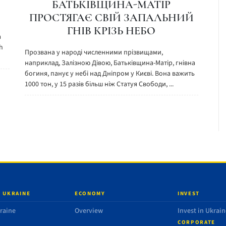
БАТЬКІВЩИНА-МАТІР
ПРОСТЯГАЄ СВІЙ ЗАПАЛЬНИЙ
ГНІВ КРІЗЬ НЕБО
a
h
Прозвана у народі численними прізвищами,
наприклад, Залізною Дівою, Батьківщина-Матір, гнівна
богиня, панує у небі над Дніпром у Києві. Вона важить
1000 тон, у 15 разів більш ніж Статуя Свободи, ...
 UKRAINE
ECONOMY
INVEST
raine
Overview
Invest in Ukrain
CORPORATE