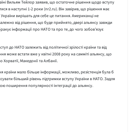
аїні Вильям Тейлор заявив, що остаточне рішення щодо вступу
ся в наступні 1-2 роки (nr2.ru). Він завірив, що рішення має
в України вирішать для себе це питання. Американці не
залежно від рішення, що буде прийнято, двері альянсу завжди
бракує інформації про НАТО та про те, до чого зобов’язує
ступ до НАТО залежить від політичної зрілості країни та від
ння може встати вже у квітні 2008 року на самміті альянсу, що
 Хорватії, Македонії та Албанії.
я країни мало більше інформації, можливо, резістенція була б
ксувати більший рівень підтримки вступу України в НАТО. Задля
тою поширення популярності інтеграції до альянсу.