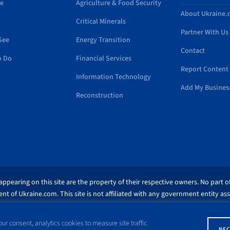
de
Agriculture & Food Security
About Ukraine
Critical Minerals
Partner With Us
See
Energy Transition
Contact
o Do
Financial Services
Report Content 
Information Technology
Add My Busines
Reconstruction
ppearing on this site are the property of their respective owners. No part of
nt of Ukraine.com. This site is not affiliated with any government entity as
similar to this domain name.
ur consent, analytics cookies to measure site traffic.
© Copyright 1998 – 2026 Ukraine.com and its affiliates. All rights reserved.
NEC