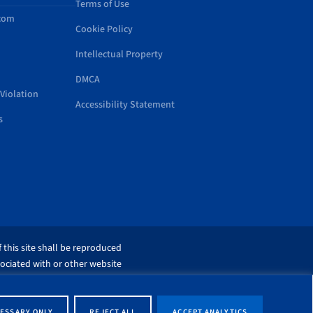
Terms of Use
.com
Cookie Policy
Intellectual Property
DMCA
Violation
Accessibility Statement
s
 this site shall be reproduced
sociated with or other website
ESSARY ONLY
REJECT ALL
ACCEPT ANALYTICS