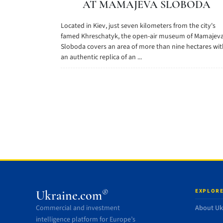
AT MAMAJEVA SLOBODA
Located in Kiev, just seven kilometers from the city's
famed Khreschatyk, the open-air museum of Mamajev
Sloboda covers an area of more than nine hectares wit
an authentic replica of an ...
EXPLORE
®
Ukraine.com
Commercial and investment
About Uk
intelligence platform for Europe’s