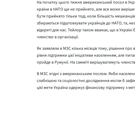
На початку цього тижня американський посол в Укр
країни в НАТО ще не прийнято, але все може вирішити
бути прийнято тільки тоді, коли більшість мешканці
збираються підштовхувати українців до НАТО, та, не
відкриті для нас. Тейлор також вважає, що в Україні 
членство в організації.
Як заявляли в МЗС кілька місяців тому, рішення про в
рівня підтримки цієї ініціативи населенням, але пита
пройде в Румунії. На самміті вирішуватимуть членство
В МЗС згідні з американським послом. Якби населенн
слабкішою та соціологічні дослідження могли б зафі
цієї мети Україна одержує фінансову підтримку з ме