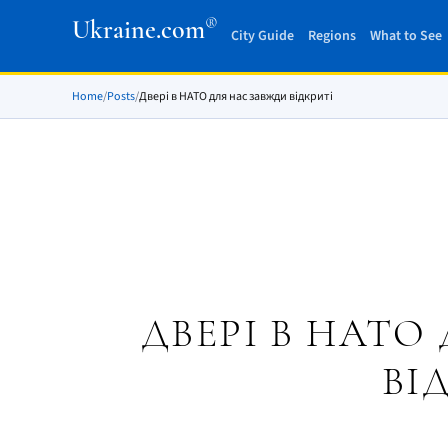
®
Ukraine.com
City Guide
Regions
What to See
Home
/
Posts
/
Двері в НАТО для нас завжди відкриті
ДВЕРІ В НАТО
ВІ