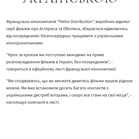
Французька кінокомпанія “Pathe Distribution”, виробник відомої
серії фільмів про Астерікса та Обелікса, збирається відмовитись
від посередників і безпосередньо працювати з українськими
кінопрокатниками.
“Крок за кроком ми поступово виходимо на пряме
розповсюдження фільмів в Україні, без посередників”, –
говориться в офіційному листі французької кінокомпанії.
“Ми сподіваємось, що ви зможете дивитись фільми вашою рідною
мовою. Ми вже встановили досить багато контактів з
українськими дистриб’юторами, і скоро все стане на свої місця”, –
наголошує компанія в листі.