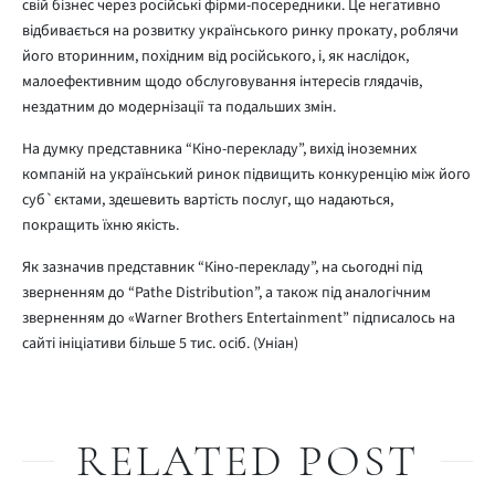
свій бізнес через російські фірми-посередники. Це негативно
відбивається на розвитку українського ринку прокату, роблячи
його вторинним, похідним від російського, і, як наслідок,
малоефективним щодо обслуговування інтересів глядачів,
нездатним до модернізації та подальших змін.
На думку представника “Кіно-перекладу”, вихід іноземних
компаній на український ринок підвищить конкуренцію між його
суб`єктами, здешевить вартість послуг, що надаються,
покращить їхню якість.
Як зазначив представник “Кіно-перекладу”, на сьогодні під
зверненням до “Pathe Distribution”, а також під аналогічним
зверненням до «Warner Brothers Entertainment” підписалось на
сайті ініціативи більше 5 тис. осіб. (Уніан)
RELATED POST