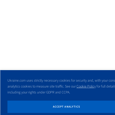
Ukraine.com uses strictly necessary cookies for security and, with your cons
analytics cookies to measure site traffic. See our
Cookie Policy
for full detail
including your rights under GDPR and CCPA.
ACCEPT ANALYTICS