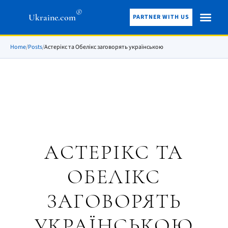
®
Ukraine.com
PARTNER WITH US
Home
/
Posts
/
Астерікс та Обелікс заговорять українською
АСТЕРІКС ТА
ОБЕЛІКС
ЗАГОВОРЯТЬ
УКРАЇНСЬКОЮ